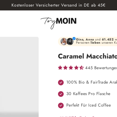
Kostenloser Versicherter Versand in DE ab 45€
Gina, Anna
und
61.452
w
Personen
lieben
unseren Ka
Caramel Macchiat
445 Bewertunge
100% Bio & FairTrade Ara
30 Kaffees Pro Flasche
Perfekt Für Iced Coffee