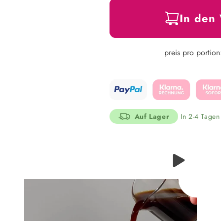
In den
preis pro portio
Auf Lager
In 2-4 Tagen