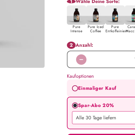
1
Wähle Deine Sorte:
Pure
Pure Iced
Pure
Car
Intense
Coffee
Entkoffeiniert
Macc
2
Anzahl:
Verringere
die
Kaufoptionen
Menge
für
Einmaliger Kauf
Caramel
Macchiato
Spar-Abo 20%