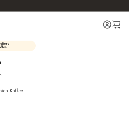
Einloggen
Warenkorb
eitere
ffee
o
n
bica Kaffee