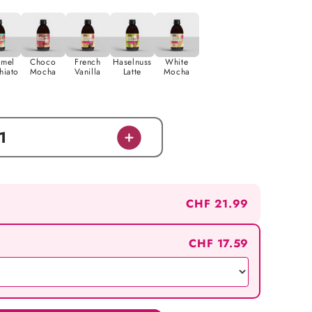
amel
Choco
French
Haselnuss
White
hiato
Mocha
Vanilla
Latte
Mocha
Erhöhe
die
Menge
für
CHF 21.99
Caramel
Macchiato
CHF 17.59