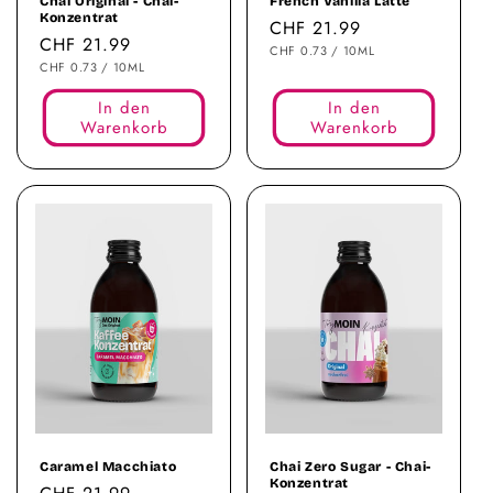
Chai Original - Chai-
French Vanilla Latte
Konzentrat
Normaler
CHF 21.99
Normaler
CHF 21.99
STÜCKPREIS
PRO
Preis
CHF 0.73
/
10ML
STÜCKPREIS
PRO
Preis
CHF 0.73
/
10ML
In den
In den
Warenkorb
Warenkorb
Ausverkauft
Caramel Macchiato
Chai Zero Sugar - Chai-
Konzentrat