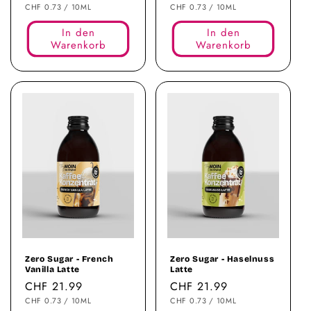
STÜCKPREIS
PRO
STÜCKPREIS
PRO
Preis
CHF 0.73
/
10ML
Preis
CHF 0.73
/
10ML
In den
In den
Warenkorb
Warenkorb
Zero Sugar - French
Zero Sugar - Haselnuss
Vanilla Latte
Latte
Normaler
CHF 21.99
Normaler
CHF 21.99
STÜCKPREIS
PRO
STÜCKPREIS
PRO
Preis
CHF 0.73
/
10ML
Preis
CHF 0.73
/
10ML