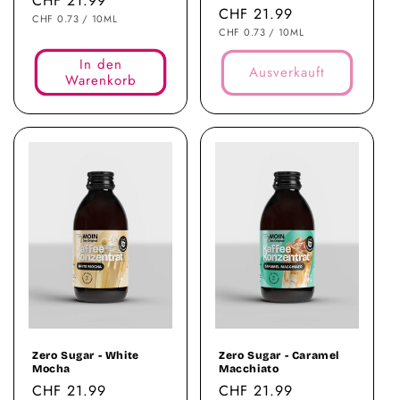
Normaler
CHF 21.99
Normaler
CHF 21.99
STÜCKPREIS
PRO
Preis
CHF 0.73
/
10ML
STÜCKPREIS
PRO
Preis
CHF 0.73
/
10ML
In den
Ausverkauft
Warenkorb
Zero Sugar - White
Zero Sugar - Caramel
Mocha
Macchiato
Normaler
CHF 21.99
Normaler
CHF 21.99