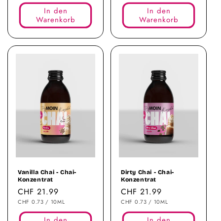
In den
In den
Warenkorb
Warenkorb
Vanilla Chai - Chai-
Dirty Chai - Chai-
Konzentrat
Konzentrat
Normaler
CHF 21.99
Normaler
CHF 21.99
STÜCKPREIS
PRO
STÜCKPREIS
PRO
Preis
CHF 0.73
/
10ML
Preis
CHF 0.73
/
10ML
In den
In den