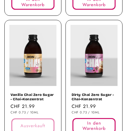
Warenkorb
Warenkorb
Ausverkauft
Vanilla Chai Zero Sugar
Dirty Chai Zero Sugar -
- Chai-Konzentrat
Chai-Konzentrat
Normaler
CHF 21.99
Normaler
CHF 21.99
STÜCKPREIS
PRO
STÜCKPREIS
PRO
Preis
CHF 0.73
/
10ML
Preis
CHF 0.73
/
10ML
In den
Ausverkauft
Warenkorb