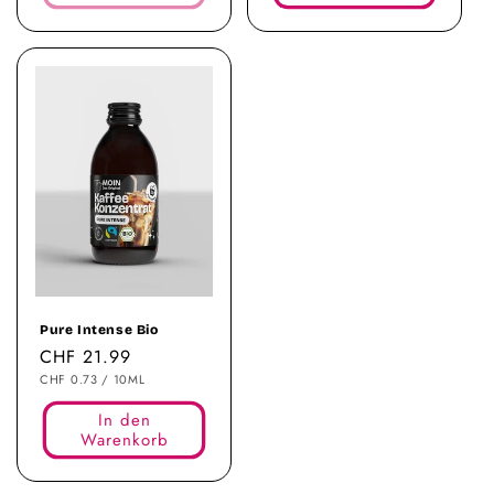
Pure Intense Bio
Normaler
CHF 21.99
STÜCKPREIS
PRO
Preis
CHF 0.73
/
10ML
In den
Warenkorb